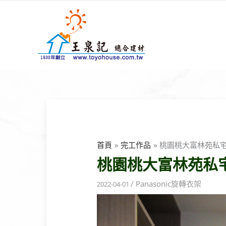
跳
至
主
要
內
容
首頁
完工作品
桃園桃大富林苑私
桃園桃大富林苑私
/
Panasonic旋轉衣架
2022-04-01