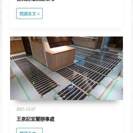
閱讀全文 »
王
泉
記
宜
蘭
辦
事
處
2021-12-27
王泉記宜蘭辦事處