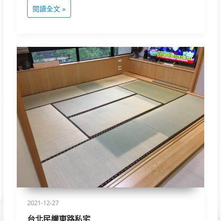
閱讀全文 »
台
北
民
權
東
路
私
宅
2021-12-27
台北民權東路私宅