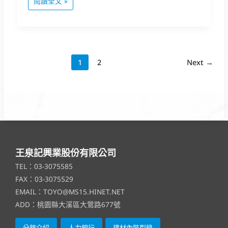
閱讀全文 »
1
2
Next
→
王泉記興業股份有限公司
TEL：03-3075585
FAX：03-3075529
EMAIL：TOYO@MS15.HINET.NET
ADD：桃園縣大溪區大鶯路677號
分館介紹
人力銀行
建材內裝型錄