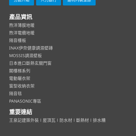
產品資訊
煦洋薄膜地暖
煦洋電纜地暖
隔音樓板
INAX伊奈健康調濕壁磚
MOSSIS調濕壁板
日本進口斷熱玄關門窗
閣樓梯系列
電動曬衣架
窗型收納衣架
隔音毯
PANASONIC專區
重要連結
王泉記建築外裝
ǀ
屋頂瓦
ǀ
防水材
ǀ
斷熱材
ǀ
排水糟