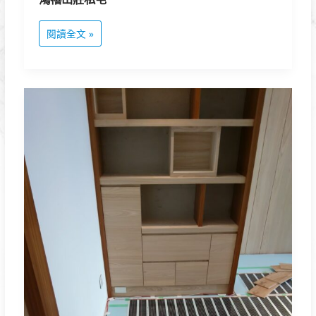
閱讀全文 »
悅
龍
莊
私
宅