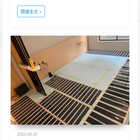
閱讀全文 »
樹
林
北
大
碧
連
天-
蔡
私
宅
2022-03-25