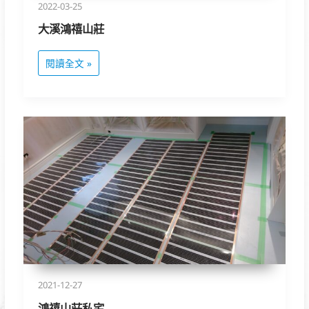
2022-03-25
大溪鴻禧山莊
閱讀全文 »
鴻
禧
山
莊
私
宅
2021-12-27
鴻禧山莊私宅