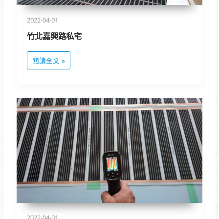
2022-04-01
竹北嘉興路私宅
閱讀全文 »
台
北
文
林
路
私
宅
2022-04-01