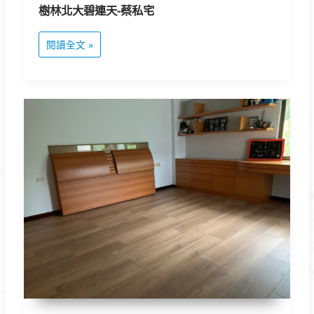
樹林北大碧連天-蔡私宅
閱讀全文 »
大
溪
鴻
禧
山
莊