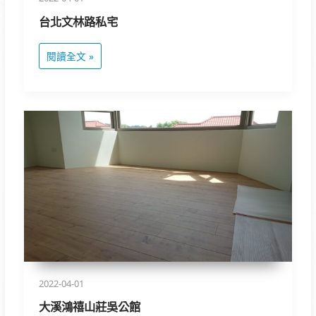
台北文林路私宅
閱讀全文 »
大
溪
鴻
禧
山
莊
吳
公
館
2022-04-01
大溪鴻禧山莊吳公館