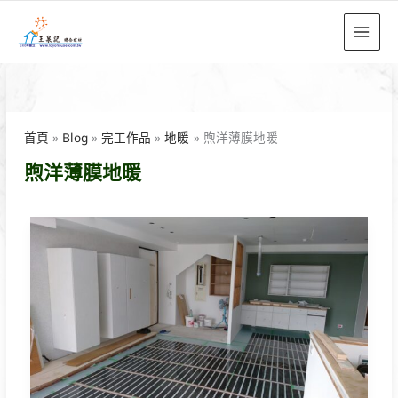
跳
至
主
要
內
容
首頁
Blog
完工作品
地暖
煦洋薄膜地暖
煦洋薄膜地暖
竹
北
嘉
興
路
私
宅