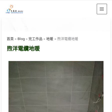
跳
至
主
要
內
容
首頁
Blog
完工作品
地暖
煦洋電纜地暖
煦洋電纜地暖
新
竹
晨
曦
建
設
私
宅