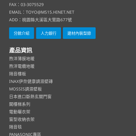
FAX：03-3075529
EMAIL：TOYO@MS15.HINET.NET
ADD：桃園縣大溪區大鶯路677號
分館介紹
人力銀行
建材內裝型錄
產品資訊
煦洋薄膜地暖
煦洋電纜地暖
隔音樓板
INAX伊奈健康調濕壁磚
MOSSIS調濕壁板
日本進口斷熱玄關門窗
閣樓梯系列
電動曬衣架
窗型收納衣架
隔音毯
PANASONIC專區