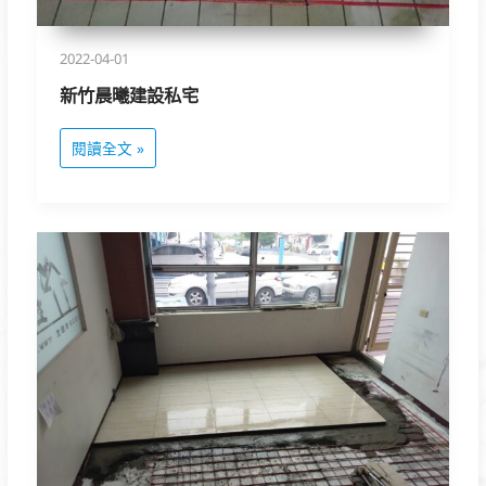
2022-04-01
新竹晨曦建設私宅
閱讀全文 »
王
泉
記-
宜
蘭
辦
事
處