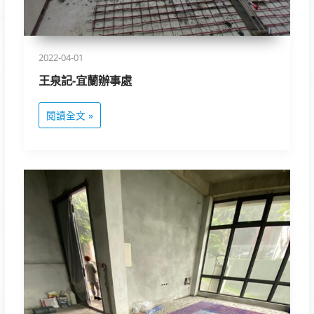
2022-04-01
王泉記-宜蘭辦事處
閱讀全文 »
新
店
秀
岡
山
莊-
三
邑