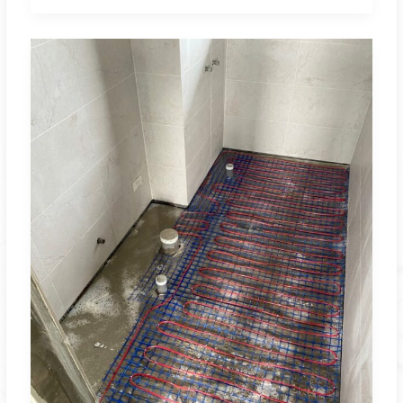
桃
園
宜
誠
一
方
浴
室