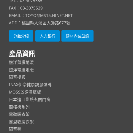
TEL：03-3075585
FAX：03-3075529
EMAIL：TOYO@MS15.HINET.NET
ADD：桃園縣大溪區大鶯路677號
分館介紹
人力銀行
建材內裝型錄
產品資訊
煦洋薄膜地暖
煦洋電纜地暖
隔音樓板
INAX伊奈健康調濕壁磚
MOSSIS調濕壁板
日本進口斷熱玄關門窗
閣樓梯系列
電動曬衣架
窗型收納衣架
隔音毯