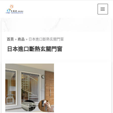
跳
至
主
要
內
容
首頁
商品
日本進口斷熱玄關門窗
日本進口斷熱玄關門窗