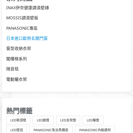
INAX伊奈健康調濕壁磚
MOSSIS調濕壁板
PANASONIC專區
日本進口斷熱玄關門窗
窗型收納衣架
閣樓梯系列
隔音毯
電動曬衣架
熱門標籤
LED吸頂燈
LED嵌燈
LED支架燈
LED檯燈
LED燈泡
PANASONIC免治馬桶座
PANASONIC內裝建材