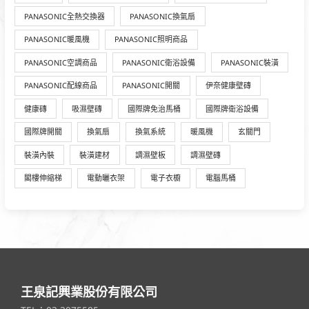
PANASONIC全熱交換器
PANASONIC換氣扇
PANASONIC暖風機
PANASONIC照明商品
PANASONIC空調商品
PANASONIC衛浴設備
PANASONIC裝潢
PANASONIC配線商品
PANASONIC開關
伊奈健康壁磚
健康磚
吸濕壁磚
國際牌免治馬桶
國際牌衛浴設備
國際牌開關
換氣扇
換氣系統
暖風機
玄關門
裝潢內裝
裝潢建材
調濕壁板
調濕壁磚
閣樓伸縮梯
電動曬衣架
電子衣櫥
電腦馬桶
王泉記興業股份有限公司