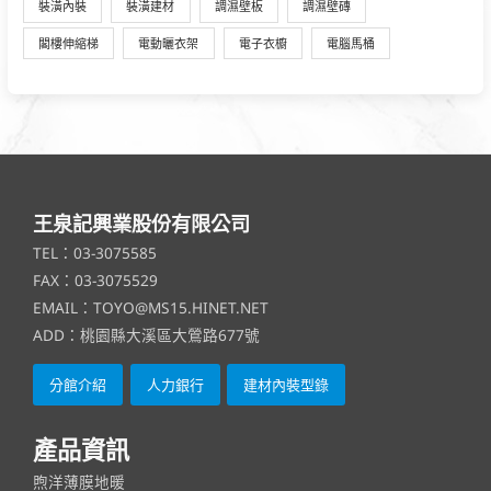
裝潢內裝
裝潢建材
調濕壁板
調濕壁磚
閣樓伸縮梯
電動曬衣架
電子衣櫥
電腦馬桶
王泉記興業股份有限公司
TEL：03-3075585
FAX：03-3075529
EMAIL：TOYO@MS15.HINET.NET
ADD：桃園縣大溪區大鶯路677號
分館介紹
人力銀行
建材內裝型錄
產品資訊
煦洋薄膜地暖