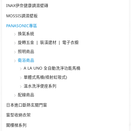
INAX伊奈健康調濕壁磚
MOSSIS調濕壁板
PANASONIC專區
換氣系統
旋轉五金 ❘ 裝潢建材 ❘ 電子衣櫥
照明商品
衛浴商品
A LA UNO 全自動洗淨功能馬桶
單體式馬桶(噴射虹吸式)
溫水洗淨便座系列
配線商品
日本進口斷熱玄關門窗
窗型收納衣架
閣樓梯系列