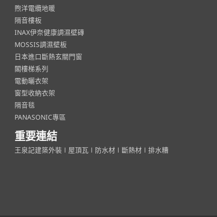
煦洋電纜地暖
隔音樓板
INAX伊奈健康調濕壁磚
MOSSIS調濕壁板
日本進口斷熱玄關門窗
閣樓梯系列
電動曬衣架
窗型收納衣架
隔音毯
PANASONIC專區
重要連結
王泉記建築外裝
ǀ
屋頂瓦
ǀ
防水材
ǀ
斷熱材
ǀ
排水糟