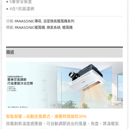
● 5重安全裝置
● 4合1抗菌濾網
分類:
PANASONIC專區
,
浴室換氣暖風機系列
標籤:
PANASONIC暖風機
,
換氣系統
,
暖風機
描述
智能取暖→自動送風模式，速暖時間縮短30%
搭載創新溫度感應器，可自動調節送出的風量、角度，將溫暖氣