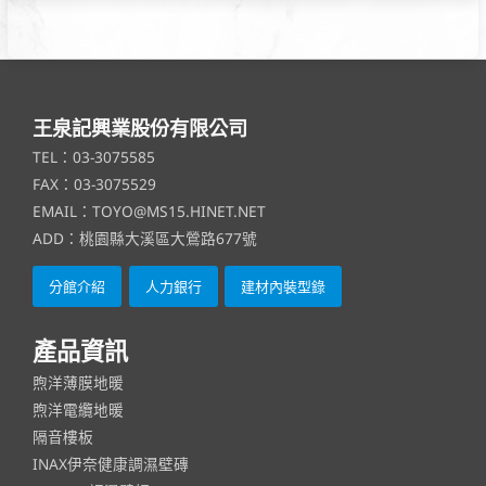
王泉記興業股份有限公司
TEL：03-3075585
FAX：03-3075529
EMAIL：TOYO@MS15.HINET.NET
ADD：桃園縣大溪區大鶯路677號
分館介紹
人力銀行
建材內裝型錄
產品資訊
煦洋薄膜地暖
煦洋電纜地暖
隔音樓板
INAX伊奈健康調濕壁磚