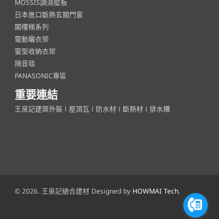
MOSSIS調濕壁板
日本進口斷熱玄關門窗
閣樓梯系列
電動曬衣架
窗型收納衣架
隔音毯
PANASONIC專區
重要連結
王泉記建築外裝
ǀ
屋頂瓦
ǀ
防水材
ǀ
斷熱材
ǀ
排水糟
© 2026. 王泉記總合建材 Designed by
HOWMAI Tech.