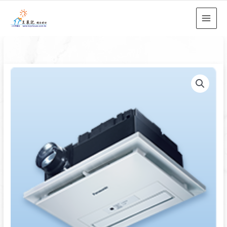
跳
至
主
要
內
容